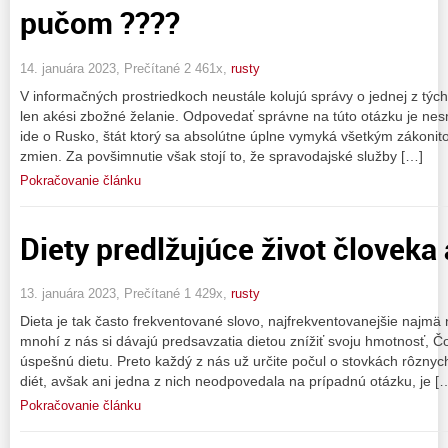
pučom ????
14. januára 2023, Prečítané 2 461x,
rusty
V informačných prostriedkoch neustále kolujú správy o jednej z tých
len akési zbožné želanie. Odpovedať správne na túto otázku je nesm
ide o Rusko, štát ktorý sa absolútne úplne vymyká všetkým zákonit
zmien. Za povšimnutie však stojí to, že spravodajské služby […]
Pokračovanie článku
Diety predlžujúce život človeka 
13. januára 2023, Prečítané 1 429x,
rusty
Dieta je tak často frekventované slovo, najfrekventovanejšie najmä
mnohí z nás si dávajú predsavzatia dietou znížiť svoju hmotnosť, Č
úspešnú dietu. Preto každý z nás už určite počul o stovkách rôznyc
diét, avšak ani jedna z nich neodpovedala na prípadnú otázku, je [
Pokračovanie článku