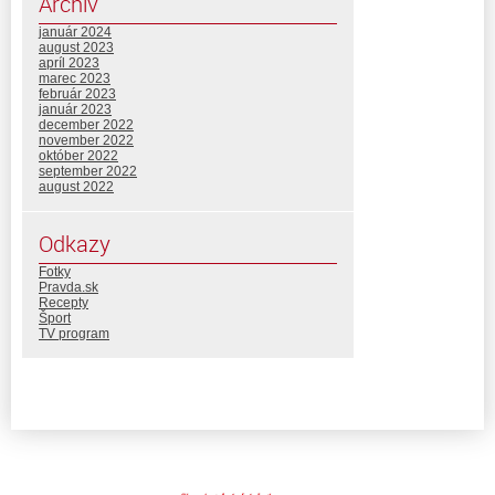
Archív
január 2024
august 2023
apríl 2023
marec 2023
február 2023
január 2023
december 2022
november 2022
október 2022
september 2022
august 2022
Odkazy
Fotky
Pravda.sk
Recepty
Šport
TV program