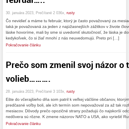
30. januára 2023, Prečítané 2 036x,
rusty
Čo nevidieť a máme tu február, ktorý je často považovaný za mesiac
taká je považovaná za jeden z najúžasnejších zážitkov v živote člov
láske hovoríme, mali by sme si uvedomiť skutočnosť, že láska je 
kedykoľvek, čo si žiaľ mnohí z nás neuvedomujú. Preto pri […]
Pokračovanie článku
Prečo som zmenil svoj názor o 
volieb……….
28. januára 2023, Prečítané 3 103x,
rusty
Ešte do včerajšieho dňa som patril k veľkej väčšine občanov, ktorý
predčasné voľby boli, ale ich termín som nepovažoval za až tak rozh
mesiacov. Dôvody prečo opozičné strany požadujú čo najskorší odc
nedôvera sú rôzne. K zmene názorov NATO a USA, ako vyriešiť Ru
Pokračovanie článku