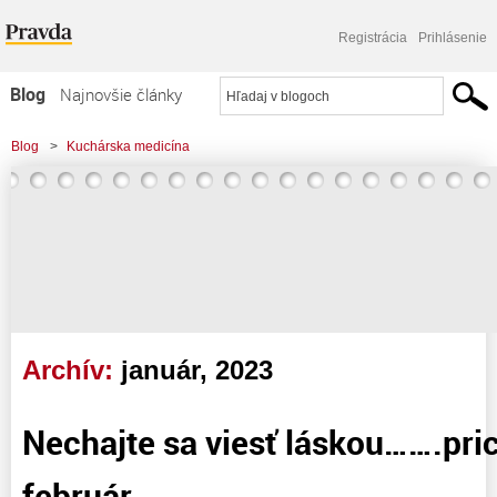
Registrácia
Prihlásenie
Blog
Najnovšie články
Najčítanejšie články
Blog
>
Kuchárska medicína
Najkomentovanejšie články
Zoznam blogov
Komerčné blogy
Archív:
január, 2023
Nechajte sa viesť láskou…….pri
február…..