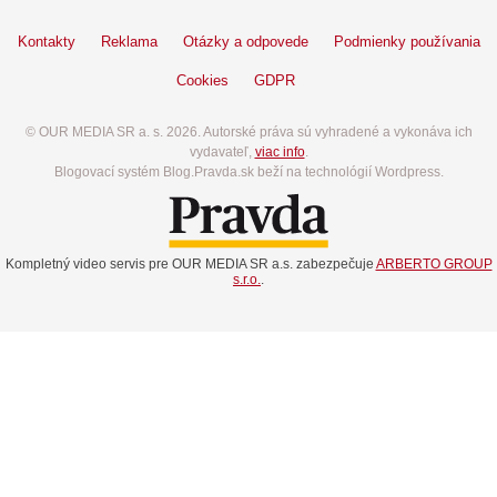
Kontakty
Reklama
Otázky a odpovede
Podmienky používania
Cookies
GDPR
© OUR MEDIA SR a. s. 2026. Autorské práva sú vyhradené a vykonáva ich
vydavateľ,
viac info
.
Blogovací systém Blog.Pravda.sk beží na technológií Wordpress.
Kompletný video servis pre OUR MEDIA SR a.s. zabezpečuje
ARBERTO GROUP
s.r.o.
.