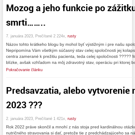
Mozog a jeho funkcie po zážitk
smrti……..
7. januára 2023, Prečítané 2 224x,
rusty
Názov tohto krátkeho blogu by mohol byť výstižným i pre našu spol
Nepripomína Vám všetkým súčasný stav celej spoločnosti jej kolaps,
centra zamerané k prežitiu pacienta, teda celej spoločnosti ?????
blízke, avšak vzhľadom na môj zdravotný stav, operáciu pri ktorej bo
Pokračovanie článku
Predsavzatia, alebo vytvorenie 
2023 ???
2. januára 2023, Prečítané 1 421x,
rusty
Rok 2022 práve skončil a mnohí z nás stoja pred kardinálnou otázk
nutričného stravovania si dať, pretože tie z predchádzajúceho sa ná