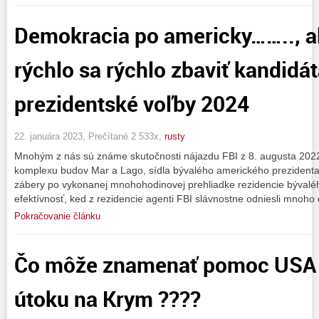
Demokracia po americky…….., a
rýchlo sa rýchlo zbaviť kandidá
prezidentské voľby 2024
22. januára 2023, Prečítané 2 533x,
rusty
Mnohým z nás sú známe skutočnosti nájazdu FBI z 8. augusta 2022 
komplexu budov Mar a Lago, sídla bývalého amerického prezident
zábery po vykonanej mnohohodinovej prehliadke rezidencie bývaléh
efektívnosť, ked z rezidencie agenti FBI slávnostne odniesli mnoho
Pokračovanie článku
Čo môže znamenať pomoc USA U
útoku na Krym ????