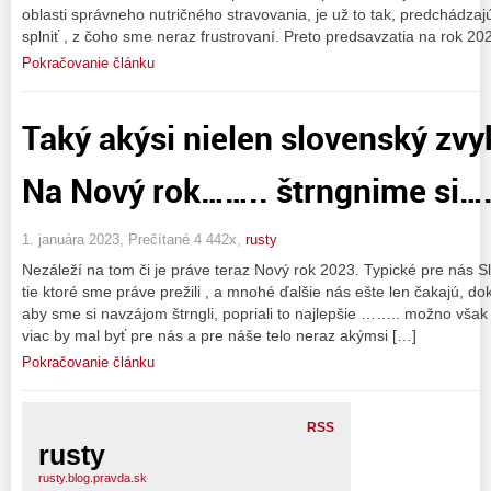
oblasti správneho nutričného stravovania, je už to tak, predchádzaj
splniť , z čoho sme neraz frustrovaní. Preto predsavzatia na rok 20
Pokračovanie článku
Taký akýsi nielen slovenský zvy
Na Nový rok…….. štrngnime si…
1. januára 2023, Prečítané 4 442x,
rusty
Nezáleží na tom či je práve teraz Nový rok 2023. Typické pre nás Slo
tie ktoré sme práve prežili , a mnohé ďalšie nás ešte len čakajú, d
aby sme si navzájom štrngli, popriali to najlepšie …….. možno však 
viac by mal byť pre nás a pre náše telo neraz akýmsi […]
Pokračovanie článku
RSS
rusty
rusty.blog.pravda.sk