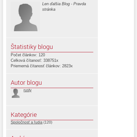
Len ďalšia Blog - Pravda
stránka
Štatistiky blogu
Počet článkov: 120
Celková čítanosť: 338751x
Priemerná čítanosť článkov: 2823x
Autor blogu
rusty
Kategórie
Spoločnosť a ľudia
(120)