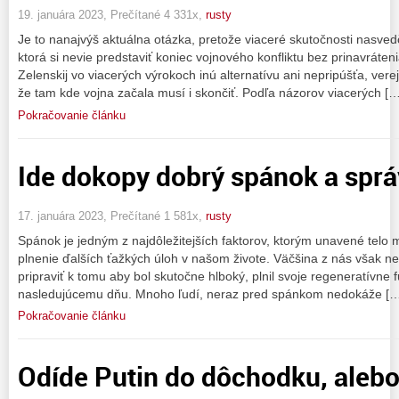
19. januára 2023, Prečítané 4 331x,
rusty
Je to nanajvýš aktuálna otázka, pretože viaceré skutočnosti nasvedč
ktorá si nevie predstaviť koniec vojnového konfliktu bez prinavráten
Zelenskij vo viacerých výrokoch inú alternatívu ani nepripúšťa, ver
že tam kde vojna začala musí i skončiť. Podľa názorov viacerých […
Pokračovanie článku
Ide dokopy dobrý spánok a sprá
17. januára 2023, Prečítané 1 581x,
rusty
Spánok je jedným z najdôležitejších faktorov, ktorým unavené telo
plnenie ďalších ťažkých úloh v našom živote. Väčšina z nás však n
pripraviť k tomu aby bol skutočne hlboký, plnil svoje regeneratívne fu
nasledujúcemu dňu. Mnoho ľudí, neraz pred spánkom nedokáže […
Pokračovanie článku
Odíde Putin do dôchodku, alebo