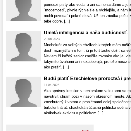
pomedzi prsty ako voda, a ani sa nenazdáme a je 
“modernosti”, plynie rýchlejšie a rýchlejšie, a ná
mohli povedať i pekné slová. Už len zriedka počuť 
tebe dobre, [...]
Umelá inteligencia a naša budúcnosť.
29.08.2023
Mnohokrát vo voľných chvíľach ktorých mám našť
dosť, rozmýšľam o tom, či je to šťastie dožiť sa vek
Neviem či každý senior zmýšľa rovnako ako ja, vi
takýmito úvahami ani nezaoberajú, pretože neraz s
ako prežiť. [...]
Budú platiť Ezechielove proroctvá i p
11.04.2023
Ako správny kresťan v seniorskom veku som sa roz
navštíviť chrám boží v našom okresnom meste. A
znechutený životom a problémami celej spoločnosti.
turbulentná až chaotická súčasná politická scéna 
akúkoľvek aktivitu v politickom [...]