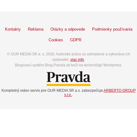
Kontakty
Reklama
Otázky a odpovede
Podmienky používania
Cookies
GDPR
© OUR MEDIA SR a. s. 2026. Autorské práva sú vyhradené a vykonáva ich
vydavateľ,
viac info
.
Blogovací systém Blog.Pravda.sk beží na technológií Wordpress.
Kompletný video servis pre OUR MEDIA SR a.s. zabezpečuje
ARBERTO GROUP
s.r.o.
.