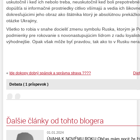
uskutočnil i keď ich nebolo treba, neuskutočnil keď boli prepotrebné
dopúšťa si informačné prostriedky citlivo všímajú a vedia ich šikovn
dokresľujúcimi jeho obraz ako štátnika ktorý je absolútnou prekáž
otázke Ukrajiny,
Všetko to robia v snahe docieliť zmenu symbolu Ruska, ktorým je P
podmienky pre rokovanie s novonastupujúcim lídrom z radu loyalist
výhodnejšie. Opak však môže byť pravdou, tak ako to v Rusku nera
«
Ide dokopy dobrý spánok a správna strava ????
Diet
Debata ( 1 príspevok )
Ďalšie články od tohto blogera
01.01.2024
ÚVAHA K NOVÉMU ROKU Občas mám pocit že život