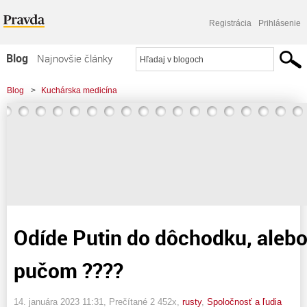
Registrácia
Prihlásenie
Blog
Najnovšie články
Najčítanejšie články
Blog
>
Kuchárska medicína
Najkomentovanejšie články
>
Odíde Putin do dôchodku, alebo bude zvrhnutý pučom ????
Zoznam blogov
Komerčné blogy
Odíde Putin do dôchodku, alebo
pučom ????
14. januára 2023 11:31
, Prečítané 2 452x,
rusty
,
Spoločnosť a ľudia