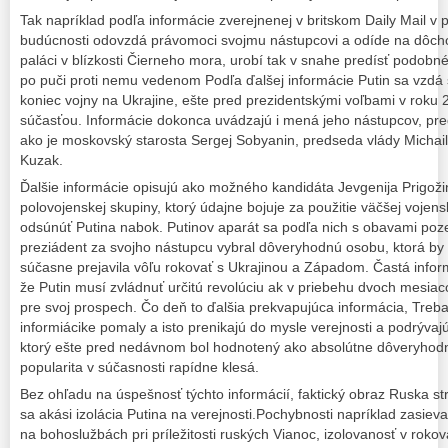
Tak napríklad podľa informácie zverejnenej v britskom Daily Mail v pi
budúcnosti odovzdá právomoci svojmu nástupcovi a odíde na dôcho
paláci v blízkosti Čierneho mora, urobí tak v snahe predísť podob
po puči proti nemu vedenom Podľa ďalšej informácie Putin sa vzdá s
koniec vojny na Ukrajine, ešte pred prezidentskými voľbami v roku 
súčasťou. Informácie dokonca uvádzajú i mená jeho nástupcov, pr
ako je moskovský starosta Sergej Sobyanin, predseda vlády Michail Mi
Kuzak.
Ďalšie informácie opisujú ako možného kandidáta Jevgenija Prigož
polovojenskej skupiny, ktorý údajne bojuje za použitie väčšej vojensk
odsúnúť Putina nabok. Putinov aparát sa podľa nich s obavami pozer
preziádent za svojho nástupcu vybral dôveryhodnú osobu, ktorá by 
súčasne prejavila vôľu rokovať s Ukrajinou a Západom. Častá informi
že Putin musí zvládnuť určitú revolúciu ak v priebehu dvoch mesiac
pre svoj prospech. Čo deň to ďalšia prekvapujúca informácia, Treba 
informiácike pomaly a isto prenikajú do mysle verejnosti a podrývajú
ktorý ešte pred nedávnom bol hodnotený ako absolútne dôveryhod
popularita v súčasnosti rapídne klesá.
Bez ohľadu na úspešnosť týchto informácií, faktický obraz Ruska st
sa akási izolácia Putina na verejnosti.Pochybnosti napríklad zasie
na bohoslužbách pri príležitosti ruských Vianoc, izolovanosť v rok