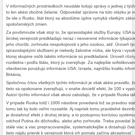
V informačných prostriedkoch neustále kolujú správy o jednej z tých
to len akési zbožné želanie. Odpovedať správne na túto otázku je n
že ide o Rusko, štát ktorý sa absolútne úplne vymyká všetkým zákon
spoločenských zmien.
Za povšimnutie však stojí to, že spravodajské služby Europy, USA s
širokej verejnosti predkladajú neraz i neoverené informácie týkajúc
jeho chorôb, zvrhnutia nespokojnosti s jeho osobou, atď. Úroveň tý
spravodajskými službami je niekedy žalostne nízka, ale býva i vysok
ktorej skupine osôb takéto informácie sú predkladané. Úroveň rôzny
rozdielna i podľa štátu, ktorý ju zverejňuje. Za najlepšie sofistikov
všeobecne považujú informácie USA, Izraela, najnižšiu kvalitu infor
Británia,
Spoločnou črtou všetkých týchto informácií je však akési pravidlo, ž
tieto sa opakovane zverejňujú, v snahe docieliť efekt, že 100 x vyp
Autori týchto informácií však akosi zabúdajú, že v prípade Ruska tak
V prípade Ruska totiž i 1000 násobne povedaná lož sa pravdou stať
tomu tak by bolo veľmi rozsiahle. Aj napriek tomu pravidelné dezin
je dosiahnuť efekt z druhej strány, a to postupnou koróziou systé
odchod Putina do dôchodku, alebo jeho zvrhnutie. Treba povedať ž
stále viac a viac prepracovanejšie, systematickejšie a dosahujú čias
tieto nájdu prienik k verejnosti ktorá ich pomaly začína akceptovať.