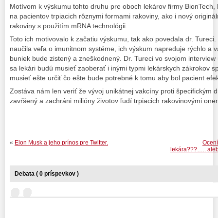
Motívom k výskumu tohto druhu pre oboch lekárov firmy BionTech, bo
na pacientov trpiacich rôznymi formami rakoviny, ako i nový origin
rakoviny s použitím mRNA technológii.
Toto ich motivovalo k začatiu výskumu, tak ako povedala dr. Tureci. 
naučila veľa o imunitnom systéme, ich výskum napreduje rýchlo a v
buniek bude zistený a zneškodnený. Dr. Tureci vo svojom interview u
sa lekári budú musieť zaoberať i inými typmi lekárskych zákrokov 
musieť ešte určiť čo ešte bude potrebné k tomu aby bol pacient efek
Zostáva nám len veriť že vývoj unikátnej vakcíny proti špecifický
zavŕšený a zachráni milióny životov ľudí trpiacich rakovinovými on
«
Elon Musk a jeho prínos pre Twitter.
Ocení
lekára???….. ale
Debata ( 0 príspevkov )