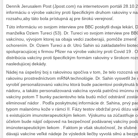
Denník Jerusalem Post (Jpost.com) na internetovom portáli 28.10.2
informáciu o výrobe vakcíny proti špecifickým druhom rakoviny v n
rozsahu,aby táto bola prístupná aj pre širokú verejnosť.
Túto informáciu vo svojom interview pre BBC poskytli dvaja lekári, D
manželka Oziem Tureci (53). Dr. Tureci vo svojom interview pre BBC
vakcínou, vývojom ktorej sa obaja vedci zaoberajú, pomôže zmeniť 
ochorením. Dr. Oziem Tureci a dr. Utrú Sahin sú zakladateľmi biote
spolupracujúcej s firmou Pfizer na výrobe vakcíny proti Covid 19 .
distribúcia vakcíny proti špecifickým formám rakoviny v širokom r
nasledujúcej dekády.
Nádej na úspešný boj s rakovinou spočíva v tom, že telo rozozná v
rakovinu prostredníctvom mRNA technológie. Dr. Sahin vysvetľil že 
vyrobiť personalizovanú vakcínu ktorá bude pacientovi poskytnutá 
nádoru, a takáto personalizovaná vakcína vyvolá patričnú imúnnu re
vakcíny potom T bunky pacientovho tela budú môcť odstrániť zostá
eliminovať nádor . Podľa poskytnutej informácie dr. Sahina, prvý pac
typom malanómu kože v rámci II. Fázy testov obdržal prvú dózu va
s existujúcim imunoterapeutickým liekom. Výskumu sa zúčastňuje 
účelom bude nájsť odpoved na bezpečnosť podávanej vakcíny podá
imúnoterapeutickým liekom . Faktom je však skutočnosť, že sľubné 
dávajú vakcíne veľké nádeje že výsledok liečby vyvolá silnú a bez