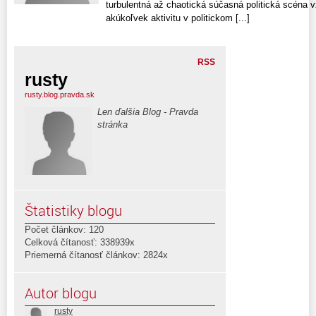
turbulentná až chaotická súčasná politická scéna 
akúkoľvek aktivitu v politickom [...]
RSS
rusty
rusty.blog.pravda.sk
Len ďalšia Blog - Pravda
stránka
Štatistiky blogu
Počet článkov: 120
Celková čítanosť: 338939x
Priemerná čítanosť článkov: 2824x
Autor blogu
rusty