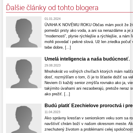
Ďalšie články od tohto blogera
01.01.2024
ÚVAHA K NOVÉMU ROKU Občas mám pocit že život
pomedzi prsty ako voda, a ani sa nenazdáme a je 
“modernosti”, plynie rýchlejšie a rýchlejšie, a ná
mohli povedať i pekné slová. Už len zriedka počuť 
tebe dobre, [...]
Umelá inteligencia a naša budúcnosť.
29.08.2023
Mnohokrát vo voľných chvíľach ktorých mám našť
dosť, rozmýšľam o tom, či je to šťastie dožiť sa vek
Neviem či každý senior zmýšľa rovnako ako ja, vi
takýmito úvahami ani nezaoberajú, pretože neraz s
ako prežiť. [...]
Budú platiť Ezechielove proroctvá i p
11.04.2023
Ako správny kresťan v seniorskom veku som sa roz
navštíviť chrám boží v našom okresnom meste. A
znechutený životom a problémami celej spoločnosti.