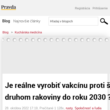
Registrácia
Prihlásenie
Blog
Najnovšie články
Najčítanejšie články
Blog
>
Kuchárska medicína
Najkomentovanejšie články
>
Je reálne vyrobiť vakcínu proti špecifickým druhom rakoviny do roku 2030
Zoznam blogov
?????
Komerčné blogy
Je reálne vyrobiť vakcínu proti
druhom rakoviny do roku 2030 
28. októbra 2022 17:19
, Prečítané 1 128x,
rusty
,
Spoločnosť a ľudia