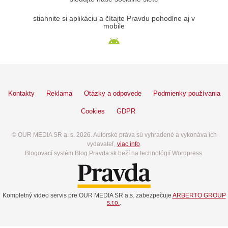
stiahnite si aplikáciu a čítajte Pravdu pohodlne aj v
mobile
Kontakty
Reklama
Otázky a odpovede
Podmienky používania
Cookies
GDPR
© OUR MEDIA SR a. s. 2026. Autorské práva sú vyhradené a vykonáva ich
vydavateľ,
viac info
.
Blogovací systém Blog.Pravda.sk beží na technológií Wordpress.
Kompletný video servis pre OUR MEDIA SR a.s. zabezpečuje
ARBERTO GROUP
s.r.o.
.