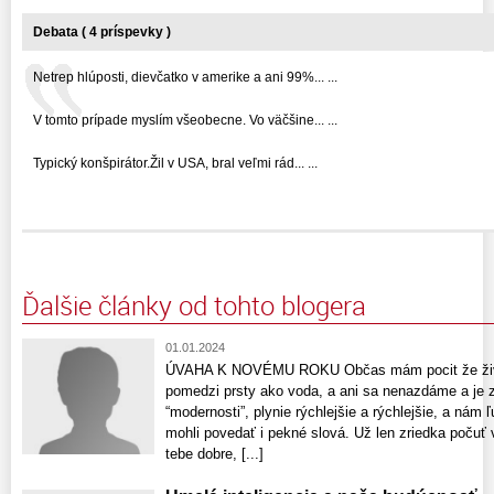
Debata ( 4 príspevky )
Netrep hlúposti, dievčatko v amerike a ani 99%... ...
V tomto prípade myslím všeobecne. Vo väčšine... ...
Typický konšpirátor.Žil v USA, bral veľmi rád... ...
Ďalšie články od tohto blogera
01.01.2024
ÚVAHA K NOVÉMU ROKU Občas mám pocit že život
pomedzi prsty ako voda, a ani sa nenazdáme a je 
“modernosti”, plynie rýchlejšie a rýchlejšie, a ná
mohli povedať i pekné slová. Už len zriedka počuť 
tebe dobre, [...]