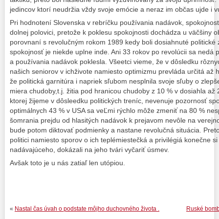
jedincov ktorí neudržia vždy svoje emócie a neraz im občas ujde i v
Pri hodnotení Slovenska v rebríčku používania nadávok, spokojnost
dolnej polovici, pretože k poklesu spokojnosti dochádza u väčšiny
porovnaní s revolučným rokom 1989 kedy boli dosiahnuté politické z
spokojnosť je niekde uplne inde. Ani 33 rokov po revolúcii sa nedá 
a používania nadávok poklesla. Všeetci vieme, že v dôsledku rôzny
našich seniorov v ichživote namiesto optimizmu prevláda určitá až 
že politická garnitúra i napriek sľubom nesplnila svoje sľuby o zlepš
miera chudoby,t.j. žitia pod hranicou chudoby z 10 % v dosiahla až
ktorej žijeme v dôsleedku politických treníc, nevenuje pozornosť sp
optimálnych 43 % v USA sa veĽmi rýchlo môže zmeniť na 80 % nesp
šomrania prejdu od hlasitých nadávok k prejavom nevôle na verejnos
bude potom diktovať podmienky a nastane revolučná situácia. Pret
politici namiesto sporov o ich teplémiestečká a privilégiá konečne s
nadávajúceho, dokázali na jeho tvári vyčariť úsmev.
Avšak toto je u nás zatiaľ len utópiou.
«
Nastal čas úvah o podstate môjho duchovného života .
Ruské bomba