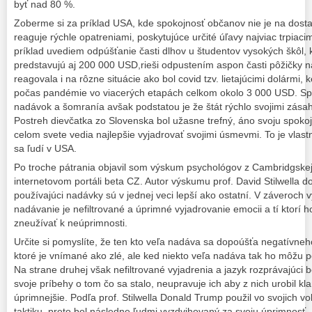
byť nad 80 %.
Zoberme si za príklad USA, kde spokojnosť občanov nie je na dosta
reaguje rýchle opatreniami, poskytujúce určité úľavy najviac trpiac
príklad uvediem odpúšťanie časti dlhov u študentov vysokých škôl,
predstavujú aj 200 000 USD,rieši odpustením aspon časti pôžičky 
reagovala i na rôzne situácie ako bol covid tzv. lietajúcimi dolármi
počas pandémie vo viacerých etapách celkom okolo 3 000 USD. Spol
nadávok a šomranía avšak podstatou je že štát rýchlo svojimi zásah
Postreh dievčatka zo Slovenska bol užasne trefný, áno svoju spokoj
celom svete vedia najlepšie vyjadrovať svojimi úsmevmi. To je vlast
sa ľudí v USA.
Po troche pátrania objavil som výskum psychológov z Cambridgskej 
internetovom portáli beta CZ. Autor výskumu prof. David Stilwella do
používajúci nadávky sú v jednej veci lepší ako ostatní. V záveroch
nadávanie je nefiltrované a úprimné vyjadrovanie emocii a tí ktorí ho
zneužívať k neúprimnosti.
Určite si pomyslíte, že ten kto veľa nadáva sa dopoúšťa negatívne
ktoré je vnímané ako zlé, ale ked niekto veľa nadáva tak ho môžu p
Na strane druhej však nefiltrované vyjadrenia a jazyk rozprávajúci
svoje príbehy o tom čo sa stalo, neupravuje ich aby z nich urobil k
úprimnejšie. Podľa prof. Stilwella Donald Trump použil vo svojich 
taktiku, preto bol následne ľudmi vyzdvihovaný za svoju úprimnosť.