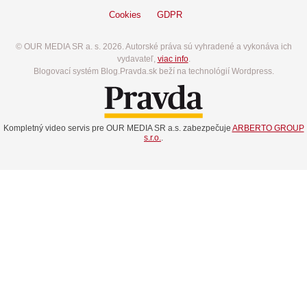
Cookies
GDPR
© OUR MEDIA SR a. s. 2026. Autorské práva sú vyhradené a vykonáva ich
vydavateľ,
viac info
.
Blogovací systém Blog.Pravda.sk beží na technológií Wordpress.
Kompletný video servis pre OUR MEDIA SR a.s. zabezpečuje
ARBERTO GROUP
s.r.o.
.