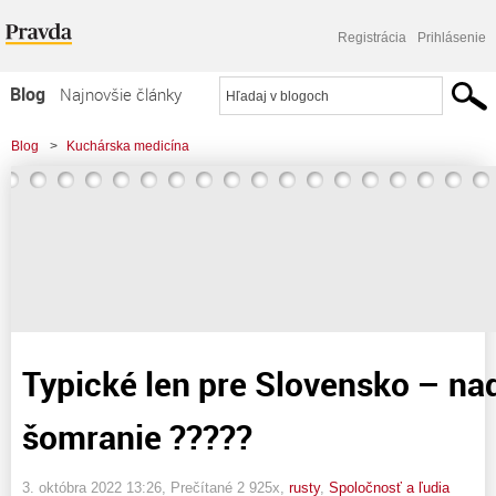
Registrácia
Prihlásenie
Blog
Najnovšie články
Najčítanejšie články
Blog
>
Kuchárska medicína
Najkomentovanejšie články
>
Typické len pre Slovensko - nadávky, šomranie ?????
Zoznam blogov
Komerčné blogy
Typické len pre Slovensko – na
šomranie ?????
3. októbra 2022 13:26
, Prečítané 2 925x,
rusty
,
Spoločnosť a ľudia