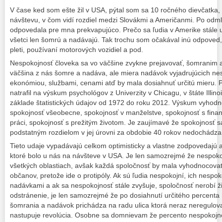
V čase ked som ešte žil v USA, pýtal som sa 10 ročného dievčatka, k
návštevu, v čom vidí rozdiel medzi Slovákmi a Američanmi. Po odm
odpovedala pre mna prekvapujúco. Prečo sa ľudia v Amerike stále 
všetci len šomrú a nadávajú. Tak trochu som očakával inú odpoved, 
pleti, používaní motorových vozidiel a pod.
Nespokojnosť človeka sa vo väčšine zvykne prejavovať, šomranim
väčšina z nás šomre a nadáva, ale miera nadávok vyjadrujúcich nesp
ekonómiou, službami, cenami atď by mala dosiahnuť určitú mieru.
natrafil na výskum psychológov z Univerzity v Chicagu, v štáte Illin
základe štatistických údajov od 1972 do roku 2012. Výskum vyhodno
spokojnosť všeobecne, spokojnosť v manželstve, spokojnosť s finan
práci, spokojnosť s prežitým životom. Je zaujímavé že spokojnosť 
podstatným rozdielom v jej úrovni za obdobie 40 rokov nedochádza
Tieto udaje vypadávajú celkom optimisticky a vlastne zodpovedajú a
ktoré bolo u nás na návšteve v USA. Je len samozrejmé že nespoko
všetkých oblastiach, avšak každá spoločnosť by mala vyhodnocovať 
občanov, pretože ide o protipóly. Ak sú ľudia nespokojní, ich nesp
nadávkami a ak sa nespokojnosť stále zvyšuje, spoločnosť nerobí ži
odstránenie, je len samozrejmé že po dosiahnutí určitého percenta
šomrania a nadávok prichádza na radu ulica ktorá neraz neregulova
nastupuje revolúcia. Osobne sa domnievam že percento nespokojno